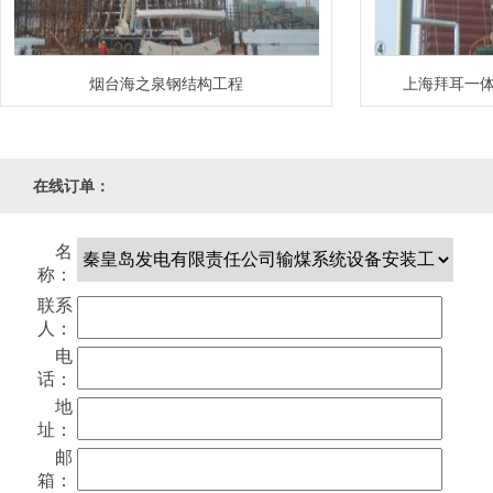
烟台海之泉钢结构工程
上海拜耳一
在线订单：
名
称：
联系
人：
电
话 ：
地
陕西盛世实业有限公司不锈钢合金材料炼钢项目
宁夏化工厂
址：
邮
钢结构工程
箱 ：