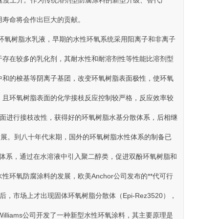
速度上升。作为传统溶剂型防腐涂料的新型升级、替代产
备使用寿命将会作出巨大的贡献 。
环氧树脂水乳液 ，早期的水性环氧系统采用阳离子和非离子
存在较多的乳化剂，其耐水性和耐溶剂性等性能比溶剂型
和的梭基等阴离子基团，改变环氧树脂表面极性，使环氧
，且环氧树脂表面的化学接枝反应控制较严格 ，反应效率较
对其表面进行接枝改性，获得好的环氧树脂水基分散体系，后相继
。到八十年代末期 ，国外的环氧树脂水性体系的制备已
氧树脂水性体系 ，通过在水溶液中引入聚二醇类 ，促进双酚环氧树脂和
性环氧防腐涂料的发展，欧美Anchor公司发布的**代可行
，市场上才出现固体环氧树脂分散体（Epi-Rez3520），
Williams公司开发了一种新型水性环氧涂料，其主要原理是