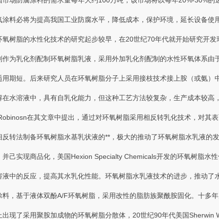
中国市场防腐涂料的需求量每年大约100万吨，该市场将以每年20%-30%的
环氧涂料必将为提高我国工业防腐水平 ，降低成本 ，保护环境，延长设
氧树脂的水性化技术的研究起步较早 ，在20世纪70年代就开始研究开发
作为乳化剂配制环氧树脂乳液 ，采用外加乳化剂配制的水性环氧体系由于
而且适用期短。后来研究人员在环氧树脂分子上采用接枝技术接上胺（或氨）中
在水溶液中 ，具有自乳化能力，但这种工艺方法较复杂，生产成本较高
81年Robinosn在其文章中提出，通过对环氧树脂采用相反转乳化技术 ，
反转法制备环氧树脂水基乳状液的**  ，极大的推动了环氧树脂水乳液的发展
，并己实现商品化，美国Hexion Specialty Chemicals开发的环
中的反应，提高其水乳化性能 。环氧树脂水乳液技术的进步，推动了水
，基于液体双酚A/F环氧树脂 ，采用改性的脂肪族聚酰胺固化。十多年后 
场上出现了采用聚胺加成物的环氧树脂分散体，20世纪90年代美国Sherwin 