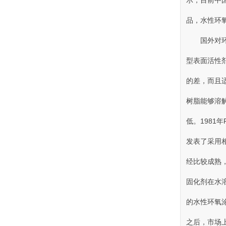
示，目前
品，水性
国外对环
型表面活性剂
的差，
树脂能够溶解
低 。19
发表了采用相
经比较成熟
固化剂在水溶液
的水性环氧涂料
之后 ，市