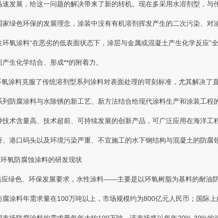
速发展 ，给这一问题的解决带来了新的转机。现在多采用水溶剂型，与
合国家绿色环保的发展理念，涂装中没有有机溶剂挥发产生的二次污染、对涂装
于水性环氧涂料“在恶劣的低表面状态下，涂层与金属或混凝土产生化学反应”全
生化学结合 、形成**的附着力 。
涂料克服了传统溶剂型系列涂料对表面处理的苛刻标准 ，尤其解决了直接在水下
环氧系列防腐涂料与水除锈的新工艺、新方法结合给现代涂料生产和涂装工程的各行
术含量高、技术超前、可持续发展的创新产品，可广泛应用在海洋工程、
大桥、港口码头以及环境污染严重、不宜施工的水下钢结构与混凝土的防腐领
性环氧防腐蚀涂料的研发现状
绿色、环保发展要求，水性涂料——主要是以环氧树脂为基料的耐油
内防腐涂料年需求量在100万吨以上 ，市场规模约为800亿元人民币 ；国际上