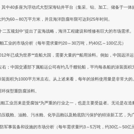
，其中40多座为浮动式大型深海钻井平台（集采 、钻、加工、储
为60～80万平方米，并且海洋防腐年限可达到25年时间。
二五规划中”提出了蓝海战略，海洋工程建设和维修有巨大的市场需求
船舶工业的市场分析（每年需求量约20～30万吨，约40亿～100亿元）
12年已成为世界**造船大国 ，需要大量的**船用涂料。例如 ，中国
左右；中国交通部下属船运公司有约几千艘轮船，平均每条船的涂装面积为1-
装面积为1000平方米左右 。从上述来看，每年的涂料使用量是非常大的
选用环保型重防腐涂料。
工业历来是受腐蚀*为严重的行业之一 ，也是主要受益者 。无论是在造
舶压载舱、油舱、污水舱 、化学品舱以及舱底防污保护的特涂新工艺 ，
国防军事装备和设施的市场分析（每年需求量约3～5万吨，约30亿～50亿