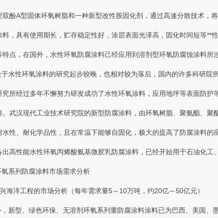
双酚A型固体环氧树脂和一种新型改性胺固化剂，通过高速分散技术，
，具有使用期长 ，贮存稳定性好，涂层表面光泽高，固化时间短等**性
特点，在国外，水性环氧防腐涂料己经应用到溶剂型环氧防腐蚀涂料所涉及
水性环氧涂料的研究起步较晚，也相对较为落后，国内的许多科研院所对水
究所经过多年不懈努力研发成功了水性环氧涂料 ，应用地坪等表面防护等领域
。武汉现代工业技术研究院的新型防腐涂料 ，由环氧树脂 、聚氨酯、聚
、耐水性、耐化学品性，且在常温下能够自固化，极大的提高了防腐涂
制备出高性能水性环氧丙烯酸氨基微胶乳防腐涂料，已经开始用于石油化工、冶金 
性环氧系列防腐涂料市场需求分析
新兴海洋工程的市场分析（每年需求量5～10万吨，约20亿～50亿元）
，新型、绿色环保、无溶剂环氧系列重防腐涂料涂料已为巴西、美国