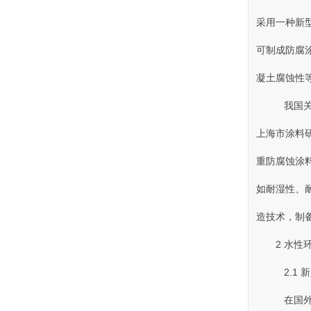
采用一种新型
可制成防腐涂料
凝土腐蚀性等
我国关于
上海市涂料研
重防腐蚀涂料
如耐湿性
造技术，
2 水
2.1 
在国外