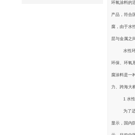
环氧涂料的迅
产品 ，符
腐，由
层与金属之间产
水性环氧
环保、
腐涂料是一种技
力、跨海
1 水
为了适应
显示 ，国