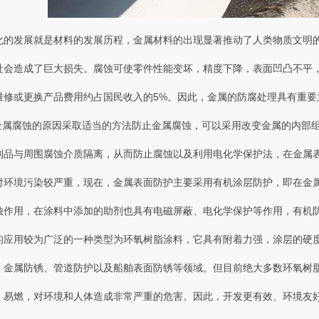
的发展就是材料的发展历程，金属材料的出现显著推动了人类物质文明的
造成了巨大损失。腐蚀可使零件性能变坏，精度下降，表面凹凸不平，寿
修或更换产品费用约占国民收入的5%。因此，金属的防腐处理具有重要意义
腐蚀的原因采取适当的方法防止金属腐蚀 ，可以采用改变金属的内部组织结
金属制品与周围腐蚀介质隔离，从而防止腐蚀以及利用电化学保护法 ，在
对环境污染较严重，现在  ，金属表面防护主要采用有机涂层防护，即在
作用，在涂料中添加的助剂也具有电磁屏蔽、电化学保护等作用，有机防
应用较为广泛的一种类型为环氧树脂涂料 ，它具有附着力强 ，涂层的硬度高 
、金属防锈、管道防护以及船舶表面防锈等领域。但目前绝大多数环氧树脂
毒 、易燃，对环境和人体造成非常严重的危害 。因此 ，开发更有效