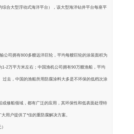
备于一体的综合大型浮动式海洋平台） ，该大型海洋钻井平台每座平
。
远洋运输公司拥有800多艘远洋巨轮 ，平均每艘巨轮的涂装面积为
2万平方米左右 ；中国渔机公司拥有90万艘渔船 ，平均
。过去，中国的渔船所用防腐涂料大多是不环保的低档次涂
船或修船领域，都有广泛的应用，其环保性和低表面处理特
为广大用户提供了*佳的重防腐解决方案。
元）