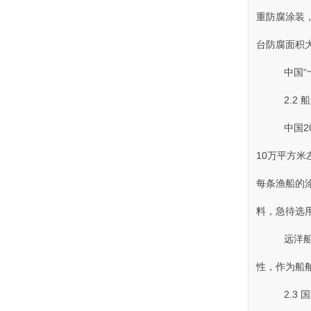
重防腐涂装
台防腐面积大约
中国“十
2.2 
中国20
10万平方米
每条渔船的涂
料，急待
远洋船舶
性 ，作为船
2.3 