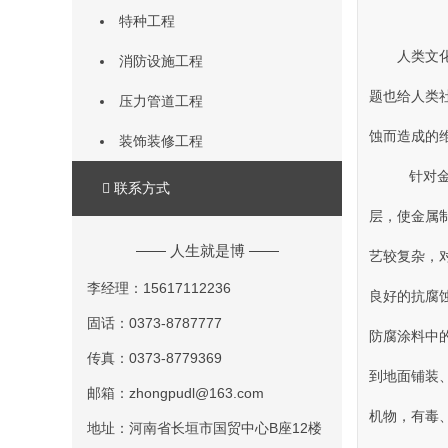
特种工程
人类文化
消防设施工程
题也给人类社会
压力管道工程
蚀而造成的维
装饰装修工程
针对金属
联系方式
层，使
—— 人生就是博 ——
艺较复杂，
李经理：15617112236
良好的抗腐蚀
固话：0373-8787777
防腐涂料中的
传真：0373-8779369
到地面铺装
邮箱：zhongpudl@163.com
机物，有
地址：河南省长垣市国贸中心B座12楼